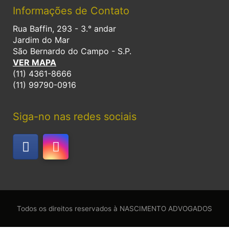
Informações de Contato
Rua Baffin, 293 - 3.° andar
Jardim do Mar
São Bernardo do Campo - S.P.
VER MAPA
(11) 4361-8666
(11) 99790-0916
Siga-no nas redes sociais
F
I
a
n
c
s
e
t
b
a
o
g
Todos os direitos reservados à NASCIMENTO ADVOGADOS
o
r