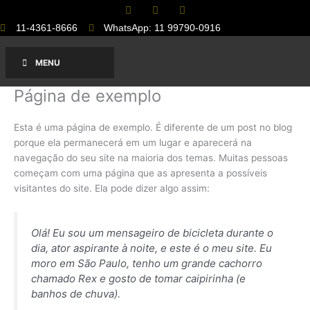
F
E
I
Ir
a
n
n
para
c
v
s
11-4361-8666
WhatsApp: 11 99790-0916
e
e
t
o
b
l
a
conteúdo
o
o
g
MENU
o
p
r
k
e
a
-
m
Página de exemplo
f
Esta é uma página de exemplo. É diferente de um post no blog
porque ela permanecerá em um lugar e aparecerá na
navegação do seu site na maioria dos temas. Muitas pessoas
começam com uma página que as apresenta a possíveis
visitantes do site. Ela pode dizer algo assim:
Olá! Eu sou um mensageiro de bicicleta durante o
dia, ator aspirante à noite, e este é o meu site. Eu
moro em São Paulo, tenho um grande cachorro
chamado Rex e gosto de tomar caipirinha (e
banhos de chuva).