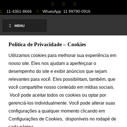
F
E
I
Ir
a
n
n
para
c
v
s
11-4361-8666
WhatsApp: 11 99790-0916
e
e
t
o
b
l
a
conteúdo
o
o
g
MENU
o
p
r
k
e
a
-
m
f
Politica de Privacidade – Cookies
Utilizamos cookies para melhorar sua experiência em 
nosso site. Eles nos ajudam a aperfeiçoar o 
desempenho do site e exibir anúncios que sejam 
relevantes para você. Eles possibilitam, também, que 
você compartilhe nosso conteúdo em mídias sociais.
 Você pode aceitar todos os cookies ou optar por 
gerenciá-los individualmente. Você pode alterar suas 
configurações a qualquer momento clicando em 
Configurações de Cookies
,  disponíveis no rodapé de 
cada página.