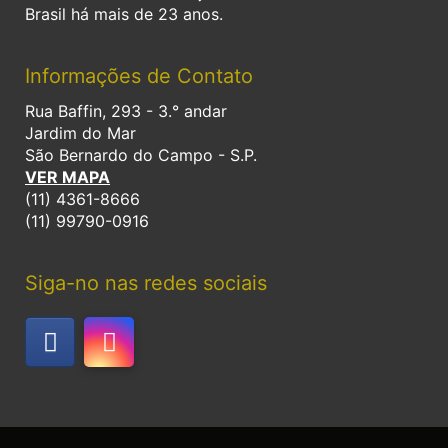
Brasil há mais de 23 anos.
Informações de Contato
Rua Baffin, 293 - 3.° andar
Jardim do Mar
São Bernardo do Campo - S.P.
VER MAPA
(11) 4361-8666
(11) 99790-0916
Siga-no nas redes sociais
F
I
a
n
c
s
e
t
b
a